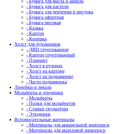
- Бумага для масла и акрила
- Бумага для пастели
- Бумага для черчения и рисунка
- Бумага офортная
- Бумага рисовая
- Калька
- Картон
- Копирка
Холст для художников
- ДВП грунтованное
- Картон грунтованный
- Планшет
- Холст в рулонах
- Холст на картоне
- Холст на подрамнике
- Части подрамника
Линейки и лекала
Мольберты и этюдники
- Мольберты
- Полки для мольбертов
- Станки скульптора
- Этюдники
Вспомогательные материалы
- Материалы для акварельной живописи
- Материалы для акриловой живописи