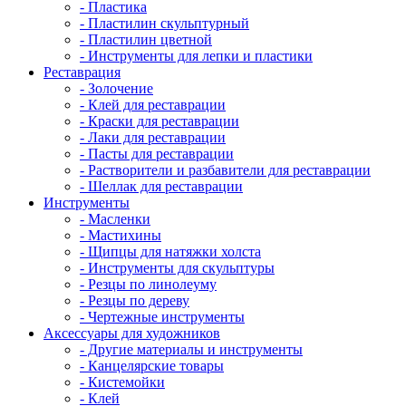
- Пластика
- Пластилин скульптурный
- Пластилин цветной
- Инструменты для лепки и пластики
Реставрация
- Золочение
- Клей для реставрации
- Краски для реставрации
- Лаки для реставрации
- Пасты для реставрации
- Растворители и разбавители для реставрации
- Шеллак для реставрации
Инструменты
- Масленки
- Мастихины
- Щипцы для натяжки холста
- Инструменты для скульптуры
- Резцы по линолеуму
- Резцы по дереву
- Чертежные инструменты
Аксессуары для художников
- Другие материалы и инструменты
- Канцелярские товары
- Кистемойки
- Клей