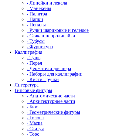
- Линейки и лекала
- Манекены
- Палитра
- Папки
- Пеналы
- Ручки шариковые и гелевые
- Стакан непроливайка
- Тубусы
- Фурнитура
Каллиграфия
- Тушь
- Перья
- Держатели для пера
- Наборы для каллиграфии
- Кисти - ручки
Литература
Гипсовые фигуры
- Анатомические части
- Архитектурные части
- Бюст
- Геометрические фигуры
- Голова
- Маска
- Статуя
- Торс