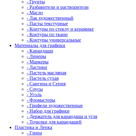
- Грунты
- Разбавители и растворители
- Масло
- Лак художественный
- Пасты текстурные
- Контуры по стеклу и керамике
- Контуры по ткани
- Контуры универсальные
Материалы для графики
- Карандаши
- Линеры
- Маркеры
- Ластики
- Пастель масляная
- Пастель сухая
- Сангина и Сепия
- Соусы
- Уголь
- Фломастеры
- Грифели художественные
- Набор для графики
- Держатель для карандаша и угля
- Точилки для карандашей
Пластика и Лепка
- Глина