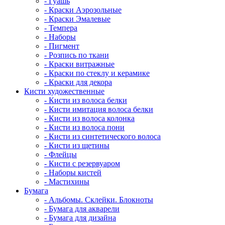
- Гуашь
- Краски Аэрозольные
- Краски Эмалевые
- Темпера
- Наборы
- Пигмент
- Розпись по ткани
- Краски витражные
- Краски по стеклу и керамике
- Краски для декора
Кисти художественные
- Кисти из волоса белки
- Кисти имитация волоса белки
- Кисти из волоса колонка
- Кисти из волоса пони
- Кисти из синтетического волоса
- Кисти из щетины
- Флейцы
- Кисти с резервуаром
- Наборы кистей
- Мастихины
Бумага
- Альбомы. Склейки. Блокноты
- Бумага для акварели
- Бумага для дизайна