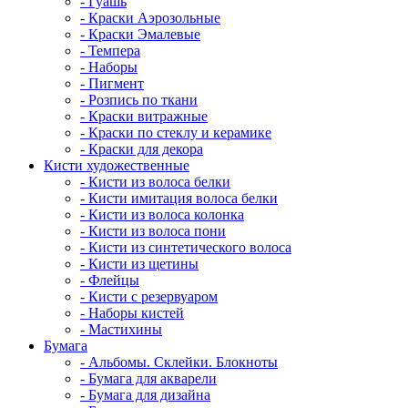
- Гуашь
- Краски Аэрозольные
- Краски Эмалевые
- Темпера
- Наборы
- Пигмент
- Розпись по ткани
- Краски витражные
- Краски по стеклу и керамике
- Краски для декора
Кисти художественные
- Кисти из волоса белки
- Кисти имитация волоса белки
- Кисти из волоса колонка
- Кисти из волоса пони
- Кисти из синтетического волоса
- Кисти из щетины
- Флейцы
- Кисти с резервуаром
- Наборы кистей
- Мастихины
Бумага
- Альбомы. Склейки. Блокноты
- Бумага для акварели
- Бумага для дизайна