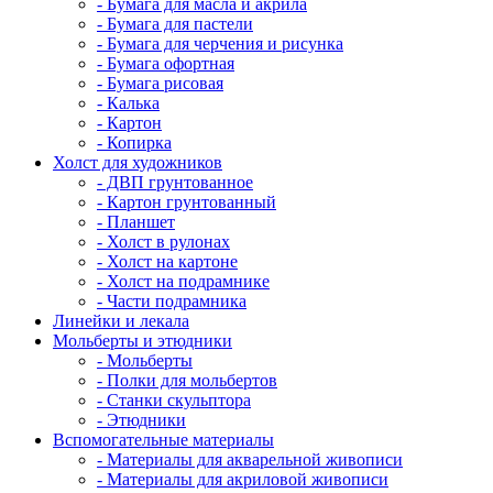
- Бумага для масла и акрила
- Бумага для пастели
- Бумага для черчения и рисунка
- Бумага офортная
- Бумага рисовая
- Калька
- Картон
- Копирка
Холст для художников
- ДВП грунтованное
- Картон грунтованный
- Планшет
- Холст в рулонах
- Холст на картоне
- Холст на подрамнике
- Части подрамника
Линейки и лекала
Мольберты и этюдники
- Мольберты
- Полки для мольбертов
- Станки скульптора
- Этюдники
Вспомогательные материалы
- Материалы для акварельной живописи
- Материалы для акриловой живописи