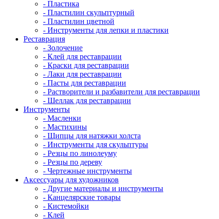
- Пластика
- Пластилин скульптурный
- Пластилин цветной
- Инструменты для лепки и пластики
Реставрация
- Золочение
- Клей для реставрации
- Краски для реставрации
- Лаки для реставрации
- Пасты для реставрации
- Растворители и разбавители для реставрации
- Шеллак для реставрации
Инструменты
- Масленки
- Мастихины
- Щипцы для натяжки холста
- Инструменты для скульптуры
- Резцы по линолеуму
- Резцы по дереву
- Чертежные инструменты
Аксессуары для художников
- Другие материалы и инструменты
- Канцелярские товары
- Кистемойки
- Клей