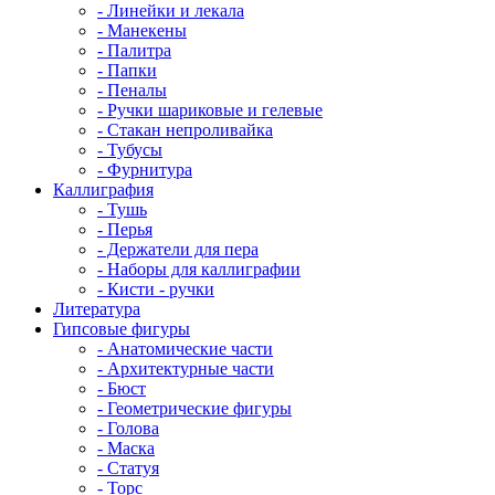
- Линейки и лекала
- Манекены
- Палитра
- Папки
- Пеналы
- Ручки шариковые и гелевые
- Стакан непроливайка
- Тубусы
- Фурнитура
Каллиграфия
- Тушь
- Перья
- Держатели для пера
- Наборы для каллиграфии
- Кисти - ручки
Литература
Гипсовые фигуры
- Анатомические части
- Архитектурные части
- Бюст
- Геометрические фигуры
- Голова
- Маска
- Статуя
- Торс