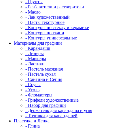
- Грунты
- Разбавители и растворители
- Масло
- Лак художественный
- Пасты текстурные
- Контуры по стеклу и керамике
- Контуры по ткани
- Контуры универсальные
Материалы для графики
- Карандаши
- Линеры
- Маркеры
- Ластики
- Пастель масляная
- Пастель сухая
- Сангина и Сепия
- Соусы
- Уголь
- Фломастеры
- Грифели художественные
- Набор для графики
- Держатель для карандаша и угля
- Точилки для карандашей
Пластика и Лепка
- Глина