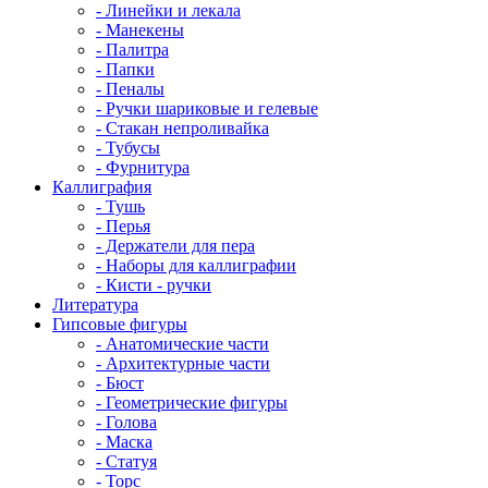
- Линейки и лекала
- Манекены
- Палитра
- Папки
- Пеналы
- Ручки шариковые и гелевые
- Стакан непроливайка
- Тубусы
- Фурнитура
Каллиграфия
- Тушь
- Перья
- Держатели для пера
- Наборы для каллиграфии
- Кисти - ручки
Литература
Гипсовые фигуры
- Анатомические части
- Архитектурные части
- Бюст
- Геометрические фигуры
- Голова
- Маска
- Статуя
- Торс