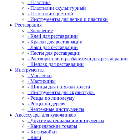
- Пластика
- Пластилин скульптурный
- Пластилин цветной
- Инструменты для лепки и пластики
Реставрация
- Золочение
- Клей для реставрации
- Краски для реставрации
- Лаки для реставрации
- Пасты для реставрации
- Растворители и разбавители для реставрации
- Шеллак для реставрации
Инструменты
- Масленки
- Мастихины
- Щипцы для натяжки холста
- Инструменты для скульптуры
- Резцы по линолеуму
- Резцы по дереву
- Чертежные инструменты
Аксессуары для художников
- Другие материалы и инструменты
- Канцелярские товары
- Кистемойки
- Клей