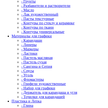
- Грунты
- Разбавители и растворители
- Масло
- Лак художественный
- Пасты текстурные
- Контуры по стеклу и керамике
- Контуры по ткани
- Контуры универсальные
Материалы для графики
- Карандаши
- Линеры
- Маркеры
- Ластики
- Пастель масляная
- Пастель сухая
- Сангина и Сепия
- Соусы
- Уголь
- Фломастеры
- Грифели художественные
- Набор для графики
- Держатель для карандаша и угля
- Точилки для карандашей
Пластика и Лепка
- Глина