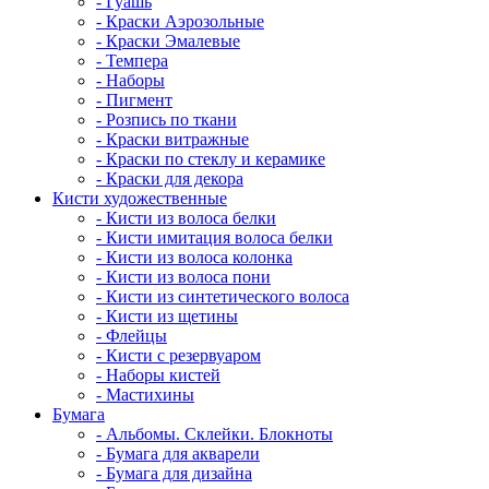
- Гуашь
- Краски Аэрозольные
- Краски Эмалевые
- Темпера
- Наборы
- Пигмент
- Розпись по ткани
- Краски витражные
- Краски по стеклу и керамике
- Краски для декора
Кисти художественные
- Кисти из волоса белки
- Кисти имитация волоса белки
- Кисти из волоса колонка
- Кисти из волоса пони
- Кисти из синтетического волоса
- Кисти из щетины
- Флейцы
- Кисти с резервуаром
- Наборы кистей
- Мастихины
Бумага
- Альбомы. Склейки. Блокноты
- Бумага для акварели
- Бумага для дизайна