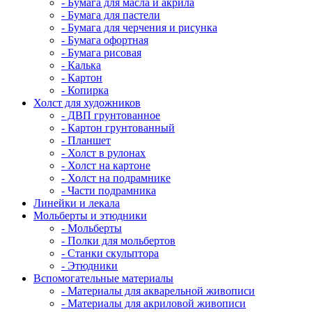
- Бумага для масла и акрила
- Бумага для пастели
- Бумага для черчения и рисунка
- Бумага офортная
- Бумага рисовая
- Калька
- Картон
- Копирка
Холст для художников
- ДВП грунтованное
- Картон грунтованный
- Планшет
- Холст в рулонах
- Холст на картоне
- Холст на подрамнике
- Части подрамника
Линейки и лекала
Мольберты и этюдники
- Мольберты
- Полки для мольбертов
- Станки скульптора
- Этюдники
Вспомогательные материалы
- Материалы для акварельной живописи
- Материалы для акриловой живописи