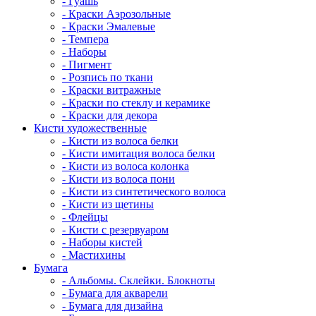
- Гуашь
- Краски Аэрозольные
- Краски Эмалевые
- Темпера
- Наборы
- Пигмент
- Розпись по ткани
- Краски витражные
- Краски по стеклу и керамике
- Краски для декора
Кисти художественные
- Кисти из волоса белки
- Кисти имитация волоса белки
- Кисти из волоса колонка
- Кисти из волоса пони
- Кисти из синтетического волоса
- Кисти из щетины
- Флейцы
- Кисти с резервуаром
- Наборы кистей
- Мастихины
Бумага
- Альбомы. Склейки. Блокноты
- Бумага для акварели
- Бумага для дизайна