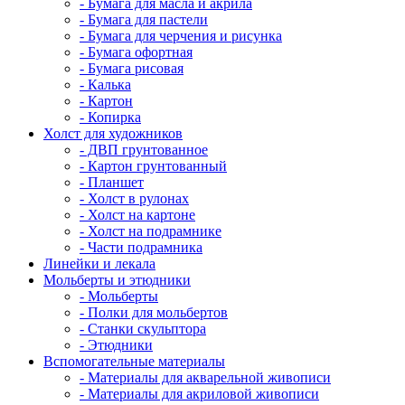
- Бумага для масла и акрила
- Бумага для пастели
- Бумага для черчения и рисунка
- Бумага офортная
- Бумага рисовая
- Калька
- Картон
- Копирка
Холст для художников
- ДВП грунтованное
- Картон грунтованный
- Планшет
- Холст в рулонах
- Холст на картоне
- Холст на подрамнике
- Части подрамника
Линейки и лекала
Мольберты и этюдники
- Мольберты
- Полки для мольбертов
- Станки скульптора
- Этюдники
Вспомогательные материалы
- Материалы для акварельной живописи
- Материалы для акриловой живописи