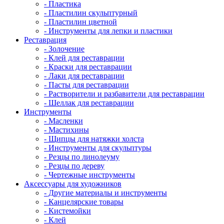
- Пластика
- Пластилин скульптурный
- Пластилин цветной
- Инструменты для лепки и пластики
Реставрация
- Золочение
- Клей для реставрации
- Краски для реставрации
- Лаки для реставрации
- Пасты для реставрации
- Растворители и разбавители для реставрации
- Шеллак для реставрации
Инструменты
- Масленки
- Мастихины
- Щипцы для натяжки холста
- Инструменты для скульптуры
- Резцы по линолеуму
- Резцы по дереву
- Чертежные инструменты
Аксессуары для художников
- Другие материалы и инструменты
- Канцелярские товары
- Кистемойки
- Клей