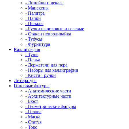
- Линейки и лекала
- Манекены
- Палитра
- Папки
- Пеналы
- Ручки шариковые и гелевые
- Стакан непроливайка
- Тубусы
- Фурнитура
Каллиграфия
- Тушь
- Перья
- Держатели для пера
- Наборы для каллиграфии
- Кисти - ручки
Литература
Гипсовые фигуры
- Анатомические части
- Архитектурные части
- Бюст
- Геометрические фигуры
- Голова
- Маска
- Статуя
- Торс