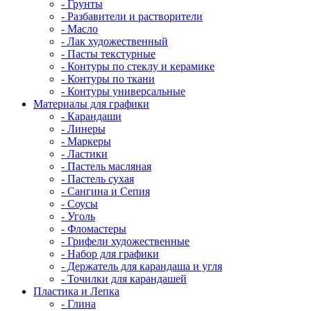
- Грунты
- Разбавители и растворители
- Масло
- Лак художественный
- Пасты текстурные
- Контуры по стеклу и керамике
- Контуры по ткани
- Контуры универсальные
Материалы для графики
- Карандаши
- Линеры
- Маркеры
- Ластики
- Пастель масляная
- Пастель сухая
- Сангина и Сепия
- Соусы
- Уголь
- Фломастеры
- Грифели художественные
- Набор для графики
- Держатель для карандаша и угля
- Точилки для карандашей
Пластика и Лепка
- Глина