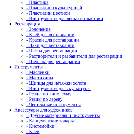
- Пластика
- Пластилин скульптурный
- Пластилин цветной
- Инструменты для лепки и пластики
Реставрация
- Золочение
- Клей для реставрации
- Краски для реставрации
- Лаки для реставрации
- Пасты для реставрации
- Растворители и разбавители для реставрации
- Шеллак для реставрации
Инструменты
- Масленки
- Мастихины
- Щипцы для натяжки холста
- Инструменты для скульптуры
- Резцы по линолеуму
- Резцы по дереву
- Чертежные инструменты
Аксессуары для художников
- Другие материалы и инструменты
- Канцелярские товары
- Кистемойки
- Клей