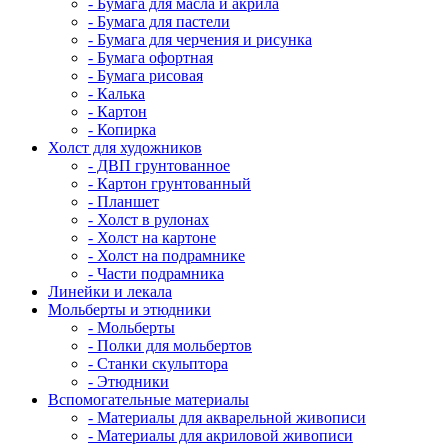
- Бумага для масла и акрила
- Бумага для пастели
- Бумага для черчения и рисунка
- Бумага офортная
- Бумага рисовая
- Калька
- Картон
- Копирка
Холст для художников
- ДВП грунтованное
- Картон грунтованный
- Планшет
- Холст в рулонах
- Холст на картоне
- Холст на подрамнике
- Части подрамника
Линейки и лекала
Мольберты и этюдники
- Мольберты
- Полки для мольбертов
- Станки скульптора
- Этюдники
Вспомогательные материалы
- Материалы для акварельной живописи
- Материалы для акриловой живописи