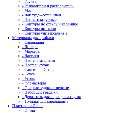
- Грунты
- Разбавители и растворители
- Масло
- Лак художественный
- Пасты текстурные
- Контуры по стеклу и керамике
- Контуры по ткани
- Контуры универсальные
Материалы для графики
- Карандаши
- Линеры
- Маркеры
- Ластики
- Пастель масляная
- Пастель сухая
- Сангина и Сепия
- Соусы
- Уголь
- Фломастеры
- Грифели художественные
- Набор для графики
- Держатель для карандаша и угля
- Точилки для карандашей
Пластика и Лепка
- Глина