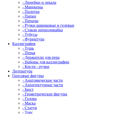
- Линейки и лекала
- Манекены
- Палитра
- Папки
- Пеналы
- Ручки шариковые и гелевые
- Стакан непроливайка
- Тубусы
- Фурнитура
Каллиграфия
- Тушь
- Перья
- Держатели для пера
- Наборы для каллиграфии
- Кисти - ручки
Литература
Гипсовые фигуры
- Анатомические части
- Архитектурные части
- Бюст
- Геометрические фигуры
- Голова
- Маска
- Статуя
- Торс