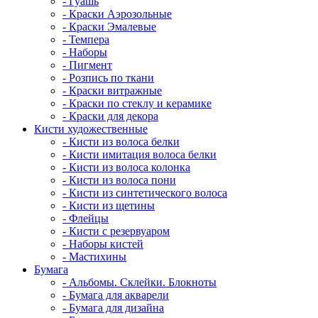
- Гуашь
- Краски Аэрозольные
- Краски Эмалевые
- Темпера
- Наборы
- Пигмент
- Розпись по ткани
- Краски витражные
- Краски по стеклу и керамике
- Краски для декора
Кисти художественные
- Кисти из волоса белки
- Кисти имитация волоса белки
- Кисти из волоса колонка
- Кисти из волоса пони
- Кисти из синтетического волоса
- Кисти из щетины
- Флейцы
- Кисти с резервуаром
- Наборы кистей
- Мастихины
Бумага
- Альбомы. Склейки. Блокноты
- Бумага для акварели
- Бумага для дизайна