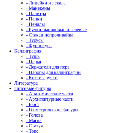
- Линейки и лекала
- Манекены
- Палитра
- Папки
- Пеналы
- Ручки шариковые и гелевые
- Стакан непроливайка
- Тубусы
- Фурнитура
Каллиграфия
- Тушь
- Перья
- Держатели для пера
- Наборы для каллиграфии
- Кисти - ручки
Литература
Гипсовые фигуры
- Анатомические части
- Архитектурные части
- Бюст
- Геометрические фигуры
- Голова
- Маска
- Статуя
- Торс