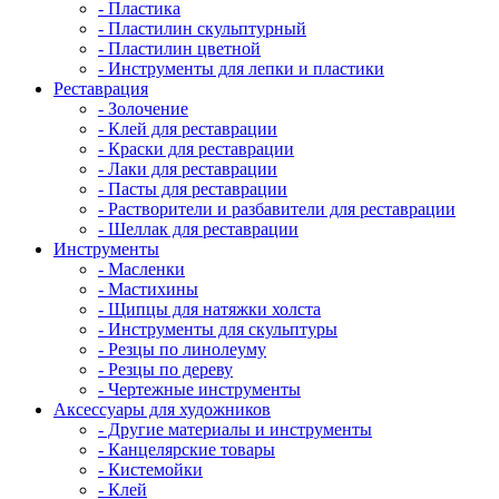
- Пластика
- Пластилин скульптурный
- Пластилин цветной
- Инструменты для лепки и пластики
Реставрация
- Золочение
- Клей для реставрации
- Краски для реставрации
- Лаки для реставрации
- Пасты для реставрации
- Растворители и разбавители для реставрации
- Шеллак для реставрации
Инструменты
- Масленки
- Мастихины
- Щипцы для натяжки холста
- Инструменты для скульптуры
- Резцы по линолеуму
- Резцы по дереву
- Чертежные инструменты
Аксессуары для художников
- Другие материалы и инструменты
- Канцелярские товары
- Кистемойки
- Клей