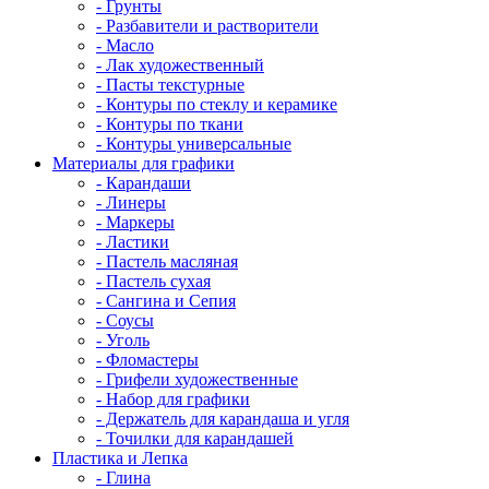
- Грунты
- Разбавители и растворители
- Масло
- Лак художественный
- Пасты текстурные
- Контуры по стеклу и керамике
- Контуры по ткани
- Контуры универсальные
Материалы для графики
- Карандаши
- Линеры
- Маркеры
- Ластики
- Пастель масляная
- Пастель сухая
- Сангина и Сепия
- Соусы
- Уголь
- Фломастеры
- Грифели художественные
- Набор для графики
- Держатель для карандаша и угля
- Точилки для карандашей
Пластика и Лепка
- Глина