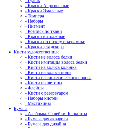
- Гуашь
- Краски Аэрозольные
- Краски Эмалевые
- Темпера
- Наборы
- Пигмент
- Розпись по ткани
- Краски витражные
- Краски по стеклу и керамике
- Краски для декора
Кисти художественные
- Кисти из волоса белки
- Кисти имитация волоса белки
- Кисти из волоса колонка
- Кисти из волоса пони
- Кисти из синтетического волоса
- Кисти из щетины
- Флейцы
- Кисти с резервуаром
- Наборы кистей
- Мастихины
Бумага
- Альбомы. Склейки. Блокноты
- Бумага для акварели
- Бумага для дизайна