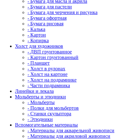
- Бумага для масла и акрила
- Бумага для пастели
- Бумага для черчения и рисунка
- Бумага офортная
- Бумага рисовая
- Калька
- Картон
- Копирка
Холст для художников
- ДВП грунтованное
- Картон грунтованный
- Планшет
- Холст в рулонах
- Холст на картоне
- Холст на подрамнике
- Части подрамника
Линейки и лекала
Мольберты и этюдники
- Мольберты
- Полки для мольбертов
- Станки скульптора
- Этюдники
Вспомогательные материалы
- Материалы для акварельной живописи
- Материалы для акриловой живописи