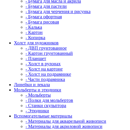
- Бумага для масла и акрила
- Бумага для пастели
- Бумага для черчения и рисунка
- Бумага офортная
- Бумага рисовая
- Калька
- Картон
- Копирка
Холст для художников
- ДВП грунтованное
- Картон грунтованный
- Планшет
- Холст в рулонах
- Холст на картоне
- Холст на подрамнике
- Части подрамника
Линейки и лекала
Мольберты и этюдники
- Мольберты
- Полки для мольбертов
- Станки скульптора
- Этюдники
Вспомогательные материалы
- Материалы для акварельной живописи
- Материалы для акриловой живописи