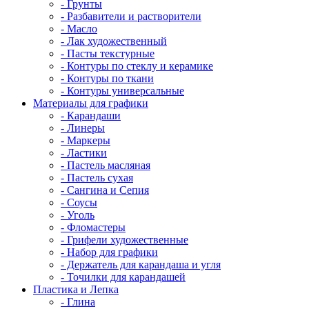
- Грунты
- Разбавители и растворители
- Масло
- Лак художественный
- Пасты текстурные
- Контуры по стеклу и керамике
- Контуры по ткани
- Контуры универсальные
Материалы для графики
- Карандаши
- Линеры
- Маркеры
- Ластики
- Пастель масляная
- Пастель сухая
- Сангина и Сепия
- Соусы
- Уголь
- Фломастеры
- Грифели художественные
- Набор для графики
- Держатель для карандаша и угля
- Точилки для карандашей
Пластика и Лепка
- Глина