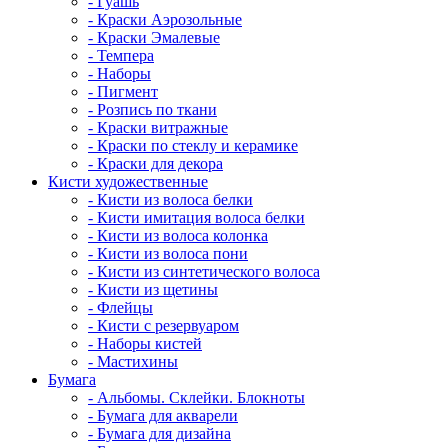
- Гуашь
- Краски Аэрозольные
- Краски Эмалевые
- Темпера
- Наборы
- Пигмент
- Розпись по ткани
- Краски витражные
- Краски по стеклу и керамике
- Краски для декора
Кисти художественные
- Кисти из волоса белки
- Кисти имитация волоса белки
- Кисти из волоса колонка
- Кисти из волоса пони
- Кисти из синтетического волоса
- Кисти из щетины
- Флейцы
- Кисти с резервуаром
- Наборы кистей
- Мастихины
Бумага
- Альбомы. Склейки. Блокноты
- Бумага для акварели
- Бумага для дизайна