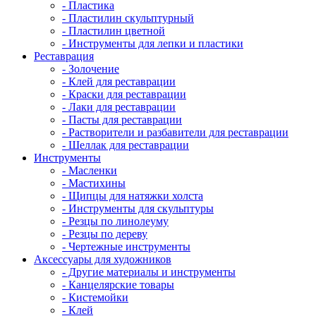
- Пластика
- Пластилин скульптурный
- Пластилин цветной
- Инструменты для лепки и пластики
Реставрация
- Золочение
- Клей для реставрации
- Краски для реставрации
- Лаки для реставрации
- Пасты для реставрации
- Растворители и разбавители для реставрации
- Шеллак для реставрации
Инструменты
- Масленки
- Мастихины
- Щипцы для натяжки холста
- Инструменты для скульптуры
- Резцы по линолеуму
- Резцы по дереву
- Чертежные инструменты
Аксессуары для художников
- Другие материалы и инструменты
- Канцелярские товары
- Кистемойки
- Клей