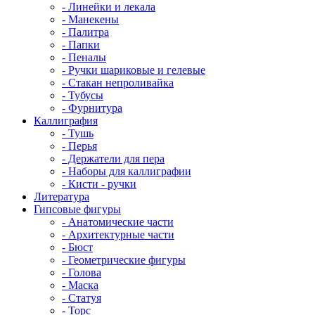
- Линейки и лекала
- Манекены
- Палитра
- Папки
- Пеналы
- Ручки шариковые и гелевые
- Стакан непроливайка
- Тубусы
- Фурнитура
Каллиграфия
- Тушь
- Перья
- Держатели для пера
- Наборы для каллиграфии
- Кисти - ручки
Литература
Гипсовые фигуры
- Анатомические части
- Архитектурные части
- Бюст
- Геометрические фигуры
- Голова
- Маска
- Статуя
- Торс