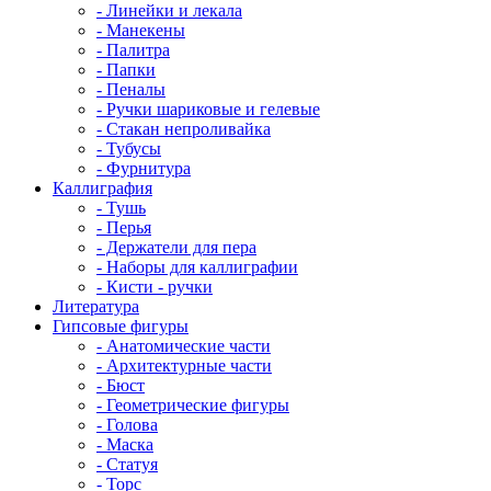
- Линейки и лекала
- Манекены
- Палитра
- Папки
- Пеналы
- Ручки шариковые и гелевые
- Стакан непроливайка
- Тубусы
- Фурнитура
Каллиграфия
- Тушь
- Перья
- Держатели для пера
- Наборы для каллиграфии
- Кисти - ручки
Литература
Гипсовые фигуры
- Анатомические части
- Архитектурные части
- Бюст
- Геометрические фигуры
- Голова
- Маска
- Статуя
- Торс