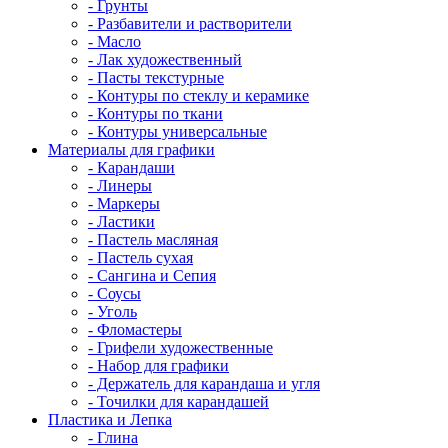
- Грунты
- Разбавители и растворители
- Масло
- Лак художественный
- Пасты текстурные
- Контуры по стеклу и керамике
- Контуры по ткани
- Контуры универсальные
Материалы для графики
- Карандаши
- Линеры
- Маркеры
- Ластики
- Пастель масляная
- Пастель сухая
- Сангина и Сепия
- Соусы
- Уголь
- Фломастеры
- Грифели художественные
- Набор для графики
- Держатель для карандаша и угля
- Точилки для карандашей
Пластика и Лепка
- Глина