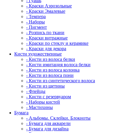
- Гуашь
- Краски Аэрозольные
- Краски Эмалевые
- Темпера
- Наборы
- Пигмент
- Розпись по ткани
- Краски витражные
- Краски по стеклу и керамике
- Краски для декора
Кисти художественные
- Кисти из волоса белки
- Кисти имитация волоса белки
- Кисти из волоса колонка
- Кисти из волоса пони
- Кисти из синтетического волоса
- Кисти из щетины
- Флейцы
- Кисти с резервуаром
- Наборы кистей
- Мастихины
Бумага
- Альбомы. Склейки. Блокноты
- Бумага для акварели
- Бумага для дизайна