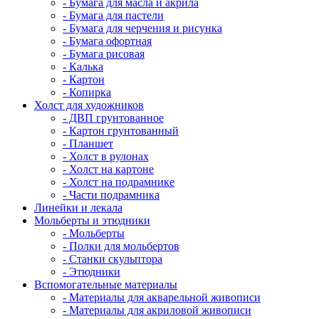
- Бумага для масла и акрила
- Бумага для пастели
- Бумага для черчения и рисунка
- Бумага офортная
- Бумага рисовая
- Калька
- Картон
- Копирка
Холст для художников
- ДВП грунтованное
- Картон грунтованный
- Планшет
- Холст в рулонах
- Холст на картоне
- Холст на подрамнике
- Части подрамника
Линейки и лекала
Мольберты и этюдники
- Мольберты
- Полки для мольбертов
- Станки скульптора
- Этюдники
Вспомогательные материалы
- Материалы для акварельной живописи
- Материалы для акриловой живописи