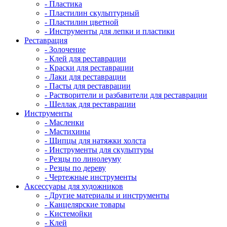
- Пластика
- Пластилин скульптурный
- Пластилин цветной
- Инструменты для лепки и пластики
Реставрация
- Золочение
- Клей для реставрации
- Краски для реставрации
- Лаки для реставрации
- Пасты для реставрации
- Растворители и разбавители для реставрации
- Шеллак для реставрации
Инструменты
- Масленки
- Мастихины
- Щипцы для натяжки холста
- Инструменты для скульптуры
- Резцы по линолеуму
- Резцы по дереву
- Чертежные инструменты
Аксессуары для художников
- Другие материалы и инструменты
- Канцелярские товары
- Кистемойки
- Клей