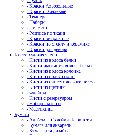
- Гуашь
- Краски Аэрозольные
- Краски Эмалевые
- Темпера
- Наборы
- Пигмент
- Розпись по ткани
- Краски витражные
- Краски по стеклу и керамике
- Краски для декора
Кисти художественные
- Кисти из волоса белки
- Кисти имитация волоса белки
- Кисти из волоса колонка
- Кисти из волоса пони
- Кисти из синтетического волоса
- Кисти из щетины
- Флейцы
- Кисти с резервуаром
- Наборы кистей
- Мастихины
Бумага
- Альбомы. Склейки. Блокноты
- Бумага для акварели
- Бумага для дизайна