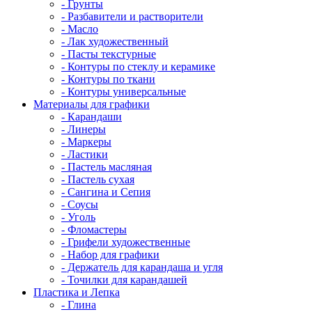
- Грунты
- Разбавители и растворители
- Масло
- Лак художественный
- Пасты текстурные
- Контуры по стеклу и керамике
- Контуры по ткани
- Контуры универсальные
Материалы для графики
- Карандаши
- Линеры
- Маркеры
- Ластики
- Пастель масляная
- Пастель сухая
- Сангина и Сепия
- Соусы
- Уголь
- Фломастеры
- Грифели художественные
- Набор для графики
- Держатель для карандаша и угля
- Точилки для карандашей
Пластика и Лепка
- Глина