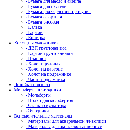
- Бумага для масла и акрила
- Бумага для пастели
- Бумага для черчения и рисунка
- Бумага офортная
- Бумага рисовая
- Калька
- Картон
- Копирка
Холст для художников
- ДВП грунтованное
- Картон грунтованный
- Планшет
- Холст в рулонах
- Холст на картоне
- Холст на подрамнике
- Части подрамника
Линейки и лекала
Мольберты и этюдники
- Мольберты
- Полки для мольбертов
- Станки скульптора
- Этюдники
Вспомогательные материалы
- Материалы для акварельной живописи
- Материалы для акриловой живописи