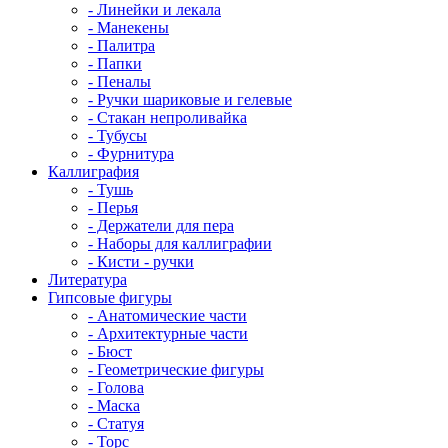
- Линейки и лекала
- Манекены
- Палитра
- Папки
- Пеналы
- Ручки шариковые и гелевые
- Стакан непроливайка
- Тубусы
- Фурнитура
Каллиграфия
- Тушь
- Перья
- Держатели для пера
- Наборы для каллиграфии
- Кисти - ручки
Литература
Гипсовые фигуры
- Анатомические части
- Архитектурные части
- Бюст
- Геометрические фигуры
- Голова
- Маска
- Статуя
- Торс