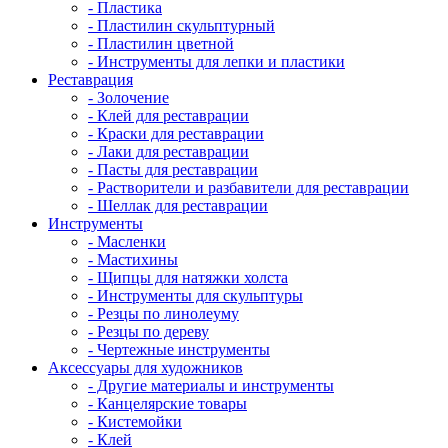
- Пластика
- Пластилин скульптурный
- Пластилин цветной
- Инструменты для лепки и пластики
Реставрация
- Золочение
- Клей для реставрации
- Краски для реставрации
- Лаки для реставрации
- Пасты для реставрации
- Растворители и разбавители для реставрации
- Шеллак для реставрации
Инструменты
- Масленки
- Мастихины
- Щипцы для натяжки холста
- Инструменты для скульптуры
- Резцы по линолеуму
- Резцы по дереву
- Чертежные инструменты
Аксессуары для художников
- Другие материалы и инструменты
- Канцелярские товары
- Кистемойки
- Клей