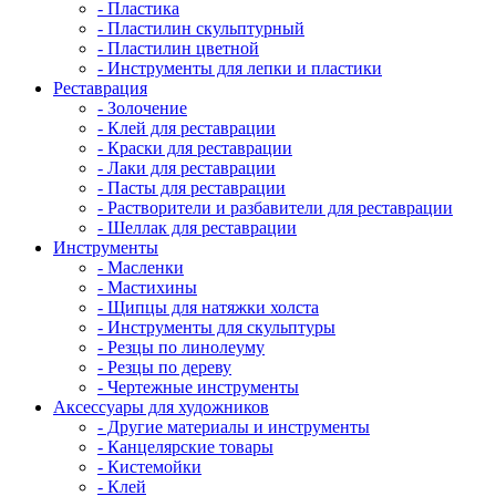
- Пластика
- Пластилин скульптурный
- Пластилин цветной
- Инструменты для лепки и пластики
Реставрация
- Золочение
- Клей для реставрации
- Краски для реставрации
- Лаки для реставрации
- Пасты для реставрации
- Растворители и разбавители для реставрации
- Шеллак для реставрации
Инструменты
- Масленки
- Мастихины
- Щипцы для натяжки холста
- Инструменты для скульптуры
- Резцы по линолеуму
- Резцы по дереву
- Чертежные инструменты
Аксессуары для художников
- Другие материалы и инструменты
- Канцелярские товары
- Кистемойки
- Клей