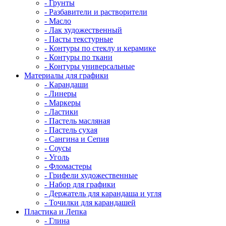
- Грунты
- Разбавители и растворители
- Масло
- Лак художественный
- Пасты текстурные
- Контуры по стеклу и керамике
- Контуры по ткани
- Контуры универсальные
Материалы для графики
- Карандаши
- Линеры
- Маркеры
- Ластики
- Пастель масляная
- Пастель сухая
- Сангина и Сепия
- Соусы
- Уголь
- Фломастеры
- Грифели художественные
- Набор для графики
- Держатель для карандаша и угля
- Точилки для карандашей
Пластика и Лепка
- Глина