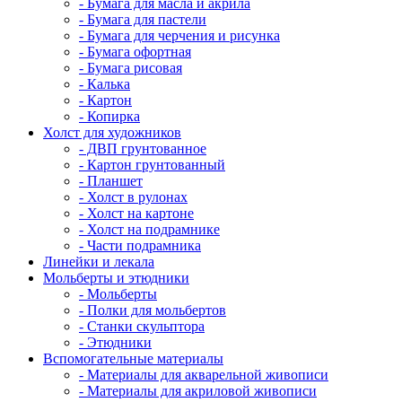
- Бумага для масла и акрила
- Бумага для пастели
- Бумага для черчения и рисунка
- Бумага офортная
- Бумага рисовая
- Калька
- Картон
- Копирка
Холст для художников
- ДВП грунтованное
- Картон грунтованный
- Планшет
- Холст в рулонах
- Холст на картоне
- Холст на подрамнике
- Части подрамника
Линейки и лекала
Мольберты и этюдники
- Мольберты
- Полки для мольбертов
- Станки скульптора
- Этюдники
Вспомогательные материалы
- Материалы для акварельной живописи
- Материалы для акриловой живописи