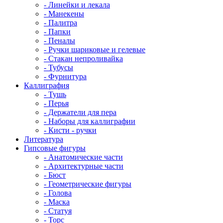
- Линейки и лекала
- Манекены
- Палитра
- Папки
- Пеналы
- Ручки шариковые и гелевые
- Стакан непроливайка
- Тубусы
- Фурнитура
Каллиграфия
- Тушь
- Перья
- Держатели для пера
- Наборы для каллиграфии
- Кисти - ручки
Литература
Гипсовые фигуры
- Анатомические части
- Архитектурные части
- Бюст
- Геометрические фигуры
- Голова
- Маска
- Статуя
- Торс