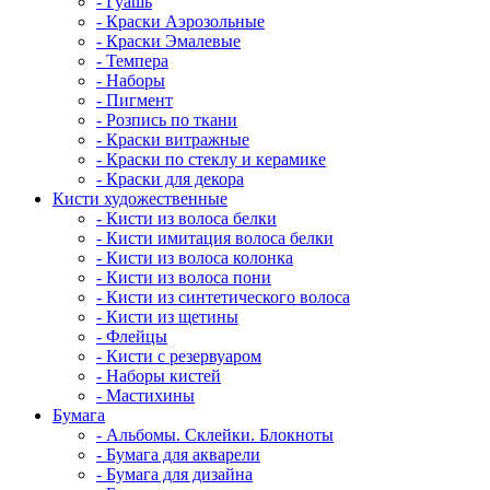
- Гуашь
- Краски Аэрозольные
- Краски Эмалевые
- Темпера
- Наборы
- Пигмент
- Розпись по ткани
- Краски витражные
- Краски по стеклу и керамике
- Краски для декора
Кисти художественные
- Кисти из волоса белки
- Кисти имитация волоса белки
- Кисти из волоса колонка
- Кисти из волоса пони
- Кисти из синтетического волоса
- Кисти из щетины
- Флейцы
- Кисти с резервуаром
- Наборы кистей
- Мастихины
Бумага
- Альбомы. Склейки. Блокноты
- Бумага для акварели
- Бумага для дизайна