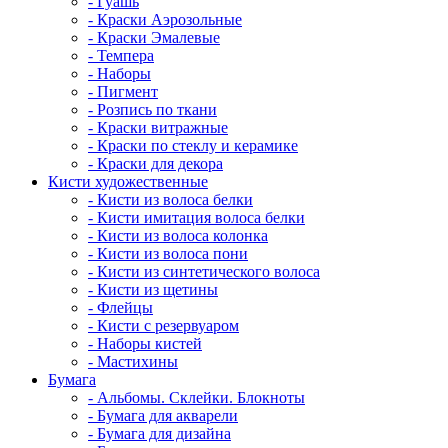
- Гуашь
- Краски Аэрозольные
- Краски Эмалевые
- Темпера
- Наборы
- Пигмент
- Розпись по ткани
- Краски витражные
- Краски по стеклу и керамике
- Краски для декора
Кисти художественные
- Кисти из волоса белки
- Кисти имитация волоса белки
- Кисти из волоса колонка
- Кисти из волоса пони
- Кисти из синтетического волоса
- Кисти из щетины
- Флейцы
- Кисти с резервуаром
- Наборы кистей
- Мастихины
Бумага
- Альбомы. Склейки. Блокноты
- Бумага для акварели
- Бумага для дизайна