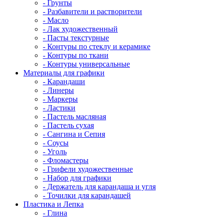
- Грунты
- Разбавители и растворители
- Масло
- Лак художественный
- Пасты текстурные
- Контуры по стеклу и керамике
- Контуры по ткани
- Контуры универсальные
Материалы для графики
- Карандаши
- Линеры
- Маркеры
- Ластики
- Пастель масляная
- Пастель сухая
- Сангина и Сепия
- Соусы
- Уголь
- Фломастеры
- Грифели художественные
- Набор для графики
- Держатель для карандаша и угля
- Точилки для карандашей
Пластика и Лепка
- Глина