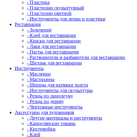
- Пластика
- Пластилин скульптурный
- Пластилин цветной
- Инструменты для лепки и пластики
Реставрация
- Золочение
- Клей для реставрации
- Краски для реставрации
- Лаки для реставрации
- Пасты для реставрации
- Растворители и разбавители для реставрации
- Шеллак для реставрации
Инструменты
- Масленки
- Мастихины
- Щипцы для натяжки холста
- Инструменты для скульптуры
- Резцы по линолеуму
- Резцы по дереву
- Чертежные инструменты
Аксессуары для художников
- Другие материалы и инструменты
- Канцелярские товары
- Кистемойки
- Клей