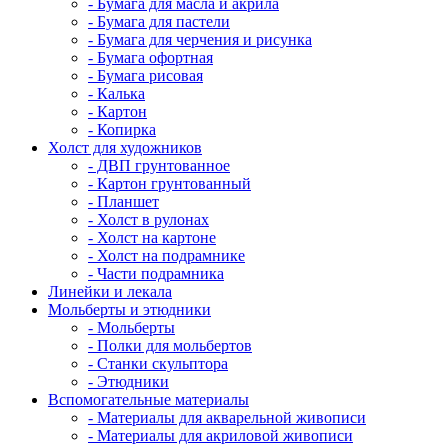
- Бумага для масла и акрила
- Бумага для пастели
- Бумага для черчения и рисунка
- Бумага офортная
- Бумага рисовая
- Калька
- Картон
- Копирка
Холст для художников
- ДВП грунтованное
- Картон грунтованный
- Планшет
- Холст в рулонах
- Холст на картоне
- Холст на подрамнике
- Части подрамника
Линейки и лекала
Мольберты и этюдники
- Мольберты
- Полки для мольбертов
- Станки скульптора
- Этюдники
Вспомогательные материалы
- Материалы для акварельной живописи
- Материалы для акриловой живописи