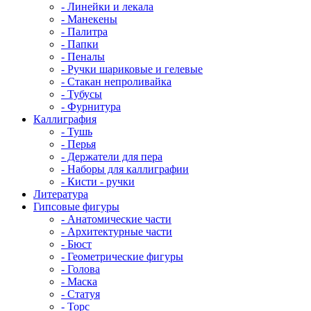
- Линейки и лекала
- Манекены
- Палитра
- Папки
- Пеналы
- Ручки шариковые и гелевые
- Стакан непроливайка
- Тубусы
- Фурнитура
Каллиграфия
- Тушь
- Перья
- Держатели для пера
- Наборы для каллиграфии
- Кисти - ручки
Литература
Гипсовые фигуры
- Анатомические части
- Архитектурные части
- Бюст
- Геометрические фигуры
- Голова
- Маска
- Статуя
- Торс