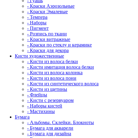
- Гуашь
- Краски Аэрозольные
- Краски Эмалевые
- Темпера
- Наборы
- Пигмент
- Розпись по ткани
- Краски витражные
- Краски по стеклу и керамике
- Краски для декора
Кисти художественные
- Кисти из волоса белки
- Кисти имитация волоса белки
- Кисти из волоса колонка
- Кисти из волоса пони
- Кисти из синтетического волоса
- Кисти из щетины
- Флейцы
- Кисти с резервуаром
- Наборы кистей
- Мастихины
Бумага
- Альбомы. Склейки. Блокноты
- Бумага для акварели
- Бумага для дизайна