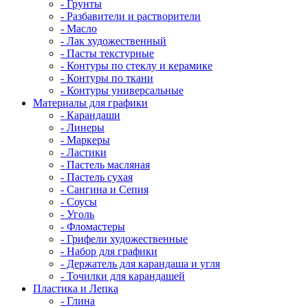
- Грунты
- Разбавители и растворители
- Масло
- Лак художественный
- Пасты текстурные
- Контуры по стеклу и керамике
- Контуры по ткани
- Контуры универсальные
Материалы для графики
- Карандаши
- Линеры
- Маркеры
- Ластики
- Пастель масляная
- Пастель сухая
- Сангина и Сепия
- Соусы
- Уголь
- Фломастеры
- Грифели художественные
- Набор для графики
- Держатель для карандаша и угля
- Точилки для карандашей
Пластика и Лепка
- Глина