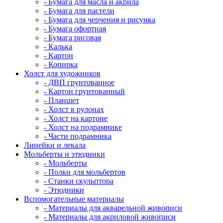
- Бумага для масла и акрила
- Бумага для пастели
- Бумага для черчения и рисунка
- Бумага офортная
- Бумага рисовая
- Калька
- Картон
- Копирка
Холст для художников
- ДВП грунтованное
- Картон грунтованный
- Планшет
- Холст в рулонах
- Холст на картоне
- Холст на подрамнике
- Части подрамника
Линейки и лекала
Мольберты и этюдники
- Мольберты
- Полки для мольбертов
- Станки скульптора
- Этюдники
Вспомогательные материалы
- Материалы для акварельной живописи
- Материалы для акриловой живописи