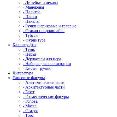
- Линейки и лекала
- Манекены
- Палитра
- Папки
- Пеналы
- Ручки шариковые и гелевые
- Стакан непроливайка
- Тубусы
- Фурнитура
Каллиграфия
- Тушь
- Перья
- Держатели для пера
- Наборы для каллиграфии
- Кисти - ручки
Литература
Гипсовые фигуры
- Анатомические части
- Архитектурные части
- Бюст
- Геометрические фигуры
- Голова
- Маска
- Статуя
- Торс