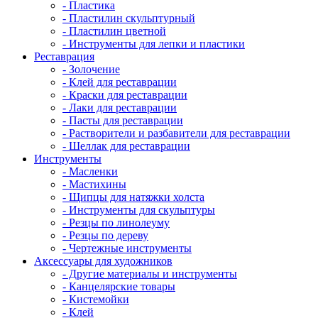
- Пластика
- Пластилин скульптурный
- Пластилин цветной
- Инструменты для лепки и пластики
Реставрация
- Золочение
- Клей для реставрации
- Краски для реставрации
- Лаки для реставрации
- Пасты для реставрации
- Растворители и разбавители для реставрации
- Шеллак для реставрации
Инструменты
- Масленки
- Мастихины
- Щипцы для натяжки холста
- Инструменты для скульптуры
- Резцы по линолеуму
- Резцы по дереву
- Чертежные инструменты
Аксессуары для художников
- Другие материалы и инструменты
- Канцелярские товары
- Кистемойки
- Клей