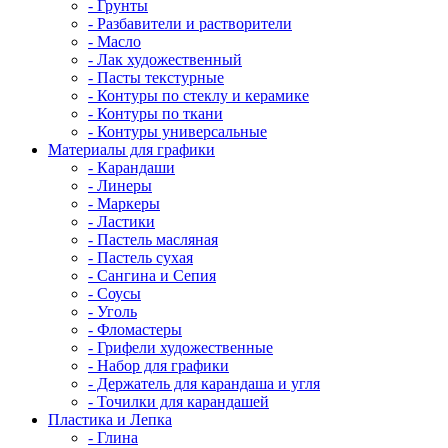
- Грунты
- Разбавители и растворители
- Масло
- Лак художественный
- Пасты текстурные
- Контуры по стеклу и керамике
- Контуры по ткани
- Контуры универсальные
Материалы для графики
- Карандаши
- Линеры
- Маркеры
- Ластики
- Пастель масляная
- Пастель сухая
- Сангина и Сепия
- Соусы
- Уголь
- Фломастеры
- Грифели художественные
- Набор для графики
- Держатель для карандаша и угля
- Точилки для карандашей
Пластика и Лепка
- Глина