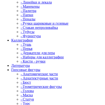
- Линейки и лекала
- Манекены
- Палитра
- Папки
- Пеналы
- Ручки шариковые и гелевые
- Стакан непроливайка
- Тубусы
- Фурнитура
Каллиграфия
- Тушь
- Перья
- Держатели для пера
- Наборы для каллиграфии
- Кисти - ручки
Литература
Гипсовые фигуры
- Анатомические части
- Архитектурные части
- Бюст
- Геометрические фигуры
- Голова
- Маска
- Статуя
- Торс