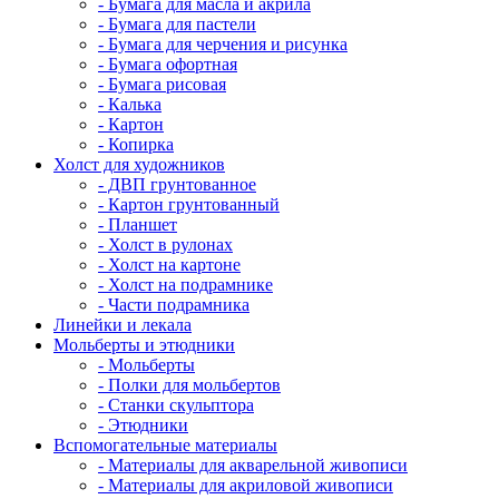
- Бумага для масла и акрила
- Бумага для пастели
- Бумага для черчения и рисунка
- Бумага офортная
- Бумага рисовая
- Калька
- Картон
- Копирка
Холст для художников
- ДВП грунтованное
- Картон грунтованный
- Планшет
- Холст в рулонах
- Холст на картоне
- Холст на подрамнике
- Части подрамника
Линейки и лекала
Мольберты и этюдники
- Мольберты
- Полки для мольбертов
- Станки скульптора
- Этюдники
Вспомогательные материалы
- Материалы для акварельной живописи
- Материалы для акриловой живописи