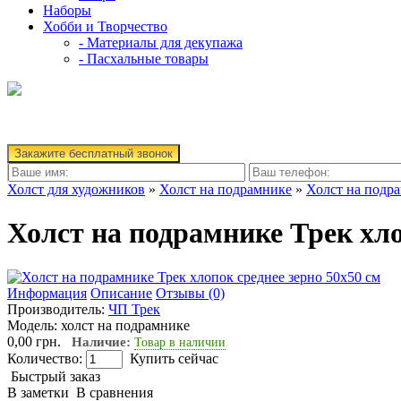
Наборы
Хобби и Творчество
- Материалы для декупажа
- Пасхальные товары
Закажите бесплатный звонок
Холст для художников
»
Холст на подрамнике
»
Холст на подр
Холст на подрамнике Трек хло
Информация
Описание
Отзывы (0)
Производитель:
ЧП Трек
Модель:
холст на подрамнике
0,00 грн.
Наличие:
Товар в наличии
Количество:
Купить сейчас
Быстрый заказ
В заметки
В сравнения