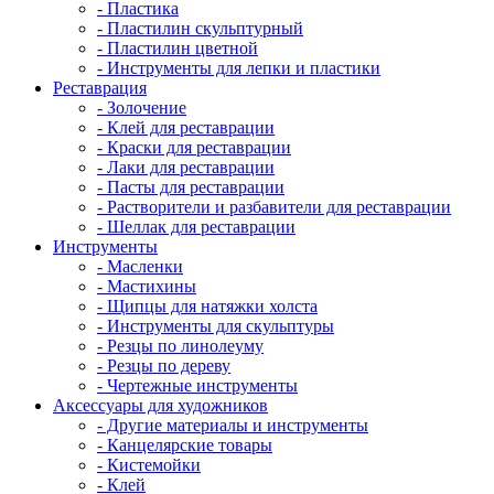
- Пластика
- Пластилин скульптурный
- Пластилин цветной
- Инструменты для лепки и пластики
Реставрация
- Золочение
- Клей для реставрации
- Краски для реставрации
- Лаки для реставрации
- Пасты для реставрации
- Растворители и разбавители для реставрации
- Шеллак для реставрации
Инструменты
- Масленки
- Мастихины
- Щипцы для натяжки холста
- Инструменты для скульптуры
- Резцы по линолеуму
- Резцы по дереву
- Чертежные инструменты
Аксессуары для художников
- Другие материалы и инструменты
- Канцелярские товары
- Кистемойки
- Клей