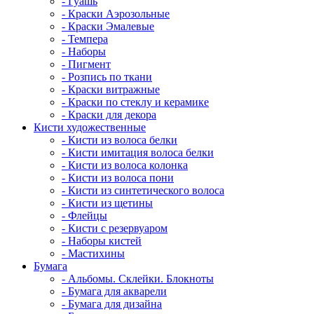
- Гуашь
- Краски Аэрозольные
- Краски Эмалевые
- Темпера
- Наборы
- Пигмент
- Розпись по ткани
- Краски витражные
- Краски по стеклу и керамике
- Краски для декора
Кисти художественные
- Кисти из волоса белки
- Кисти имитация волоса белки
- Кисти из волоса колонка
- Кисти из волоса пони
- Кисти из синтетического волоса
- Кисти из щетины
- Флейцы
- Кисти с резервуаром
- Наборы кистей
- Мастихины
Бумага
- Альбомы. Склейки. Блокноты
- Бумага для акварели
- Бумага для дизайна