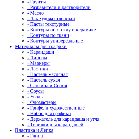
- Грунты
- Разбавители и растворители
- Масло
- Лак художественный
- Пасты текстурные
- Контуры по стеклу и керамике
- Контуры по ткани
- Контуры универсальные
Материалы для графики
- Карандаши
- Линеры
- Маркеры
- Ластики
- Пастель масляная
- Пастель сухая
- Сангина и Сепия
- Соусы
- Уголь
- Фломастеры
- Грифели художественные
- Набор для графики
- Держатель для карандаша и угля
- Точилки для карандашей
Пластика и Лепка
- Глина