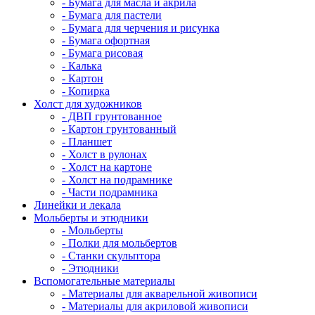
- Бумага для масла и акрила
- Бумага для пастели
- Бумага для черчения и рисунка
- Бумага офортная
- Бумага рисовая
- Калька
- Картон
- Копирка
Холст для художников
- ДВП грунтованное
- Картон грунтованный
- Планшет
- Холст в рулонах
- Холст на картоне
- Холст на подрамнике
- Части подрамника
Линейки и лекала
Мольберты и этюдники
- Мольберты
- Полки для мольбертов
- Станки скульптора
- Этюдники
Вспомогательные материалы
- Материалы для акварельной живописи
- Материалы для акриловой живописи