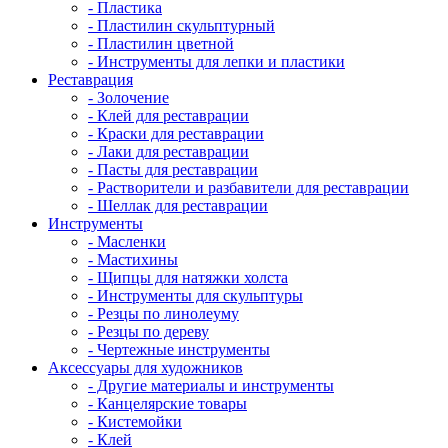
- Пластика
- Пластилин скульптурный
- Пластилин цветной
- Инструменты для лепки и пластики
Реставрация
- Золочение
- Клей для реставрации
- Краски для реставрации
- Лаки для реставрации
- Пасты для реставрации
- Растворители и разбавители для реставрации
- Шеллак для реставрации
Инструменты
- Масленки
- Мастихины
- Щипцы для натяжки холста
- Инструменты для скульптуры
- Резцы по линолеуму
- Резцы по дереву
- Чертежные инструменты
Аксессуары для художников
- Другие материалы и инструменты
- Канцелярские товары
- Кистемойки
- Клей