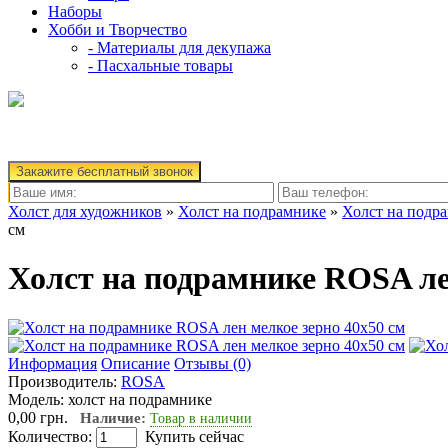
Наборы
Хобби и Творчество
- Материалы для декупажа
- Пасхальные товары
Закажите бесплатный звонок
Холст для художников
»
Холст на подрамнике
»
Холст на подр
см
Холст на подрамнике ROSA ле
Информация
Описание
Отзывы (0)
Производитель:
ROSA
Модель:
холст на подрамнике
0,00 грн.
Наличие:
Товар в наличии
Количество:
Купить сейчас