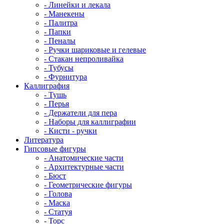
- Линейки и лекала
- Манекены
- Палитра
- Папки
- Пеналы
- Ручки шариковые и гелевые
- Стакан непроливайка
- Тубусы
- Фурнитура
Каллиграфия
- Тушь
- Перья
- Держатели для пера
- Наборы для каллиграфии
- Кисти - ручки
Литература
Гипсовые фигуры
- Анатомические части
- Архитектурные части
- Бюст
- Геометрические фигуры
- Голова
- Маска
- Статуя
- Торс