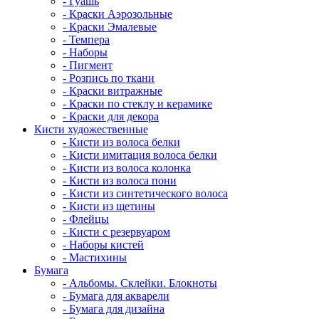
- Гуашь
- Краски Аэрозольные
- Краски Эмалевые
- Темпера
- Наборы
- Пигмент
- Розпись по ткани
- Краски витражные
- Краски по стеклу и керамике
- Краски для декора
Кисти художественные
- Кисти из волоса белки
- Кисти имитация волоса белки
- Кисти из волоса колонка
- Кисти из волоса пони
- Кисти из синтетического волоса
- Кисти из щетины
- Флейцы
- Кисти с резервуаром
- Наборы кистей
- Мастихины
Бумага
- Альбомы. Склейки. Блокноты
- Бумага для акварели
- Бумага для дизайна