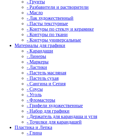
- Грунты
- Разбавители и растворители
- Масло
- Лак художественный
- Пасты текстурные
- Контуры по стеклу и керамике
- Контуры по ткани
- Контуры универсальные
Материалы для графики
- Карандаши
- Линеры
- Маркеры
- Ластики
- Пастель масляная
- Пастель сухая
- Сангина и Сепия
- Соусы
- Уголь
- Фломастеры
- Грифели художественные
- Набор для графики
- Держатель для карандаша и угля
- Точилки для карандашей
Пластика и Лепка
- Глина