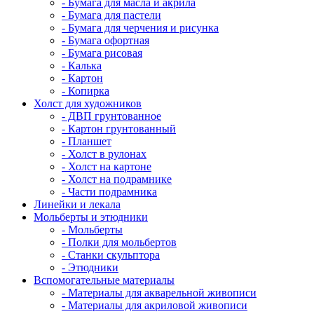
- Бумага для масла и акрила
- Бумага для пастели
- Бумага для черчения и рисунка
- Бумага офортная
- Бумага рисовая
- Калька
- Картон
- Копирка
Холст для художников
- ДВП грунтованное
- Картон грунтованный
- Планшет
- Холст в рулонах
- Холст на картоне
- Холст на подрамнике
- Части подрамника
Линейки и лекала
Мольберты и этюдники
- Мольберты
- Полки для мольбертов
- Станки скульптора
- Этюдники
Вспомогательные материалы
- Материалы для акварельной живописи
- Материалы для акриловой живописи