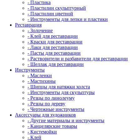
- Пластика
- Пластилин скульптурный
- Пластилин цветной
- Инструменты для лепки и пластики
Реставрация
- Золочение
- Клей для реставрации
- Краски для реставрации
- Лаки для реставрации
- Пасты для реставрации
- Растворители и разбавители для реставрации
- Шеллак для реставрации
Инструменты
- Масленки
- Мастихины
- Щипцы для натяжки холста
- Инструменты для скульптуры
- Резцы по линолеуму
- Резцы по дереву
- Чертежные инструменты
Аксессуары для художников
- Другие материалы и инструменты
- Канцелярские товары
- Кистемойки
- Клей