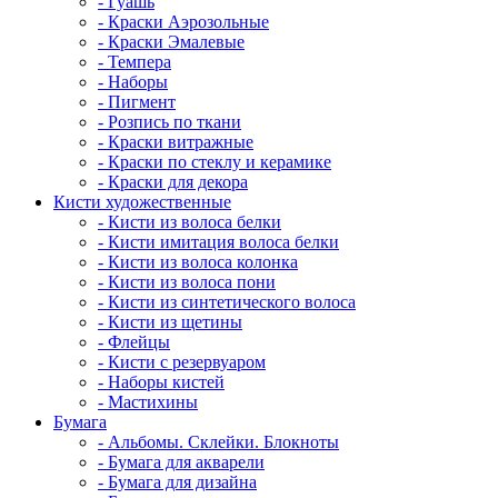
- Гуашь
- Краски Аэрозольные
- Краски Эмалевые
- Темпера
- Наборы
- Пигмент
- Розпись по ткани
- Краски витражные
- Краски по стеклу и керамике
- Краски для декора
Кисти художественные
- Кисти из волоса белки
- Кисти имитация волоса белки
- Кисти из волоса колонка
- Кисти из волоса пони
- Кисти из синтетического волоса
- Кисти из щетины
- Флейцы
- Кисти с резервуаром
- Наборы кистей
- Мастихины
Бумага
- Альбомы. Склейки. Блокноты
- Бумага для акварели
- Бумага для дизайна