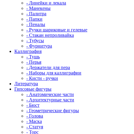
- Линейки и лекала
- Манекены
- Палитра
- Папки
- Пеналы
- Ручки шариковые и гелевые
- Стакан непроливайка
- Тубусы
- Фурнитура
Каллиграфия
- Тушь
- Перья
- Держатели для пера
- Наборы для каллиграфии
- Кисти - ручки
Литература
Гипсовые фигуры
- Анатомические части
- Архитектурные части
- Бюст
- Геометрические фигуры
- Голова
- Маска
- Статуя
- Торс