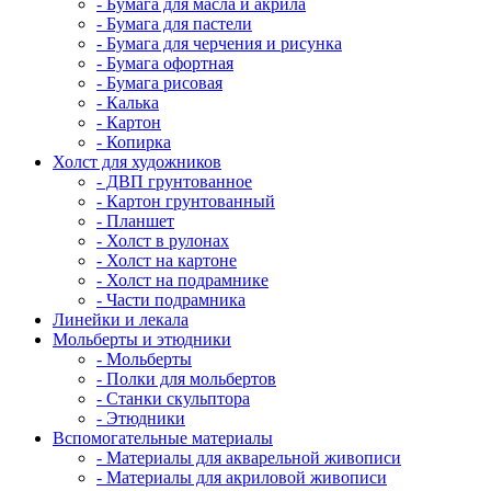
- Бумага для масла и акрила
- Бумага для пастели
- Бумага для черчения и рисунка
- Бумага офортная
- Бумага рисовая
- Калька
- Картон
- Копирка
Холст для художников
- ДВП грунтованное
- Картон грунтованный
- Планшет
- Холст в рулонах
- Холст на картоне
- Холст на подрамнике
- Части подрамника
Линейки и лекала
Мольберты и этюдники
- Мольберты
- Полки для мольбертов
- Станки скульптора
- Этюдники
Вспомогательные материалы
- Материалы для акварельной живописи
- Материалы для акриловой живописи