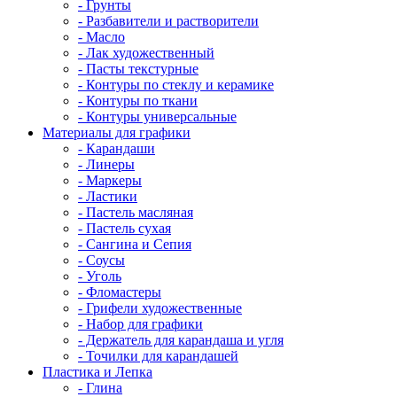
- Грунты
- Разбавители и растворители
- Масло
- Лак художественный
- Пасты текстурные
- Контуры по стеклу и керамике
- Контуры по ткани
- Контуры универсальные
Материалы для графики
- Карандаши
- Линеры
- Маркеры
- Ластики
- Пастель масляная
- Пастель сухая
- Сангина и Сепия
- Соусы
- Уголь
- Фломастеры
- Грифели художественные
- Набор для графики
- Держатель для карандаша и угля
- Точилки для карандашей
Пластика и Лепка
- Глина