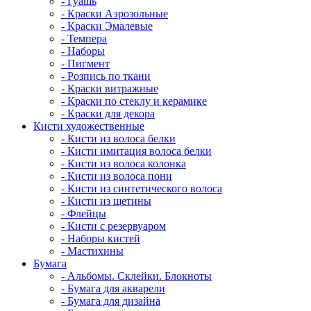
- Гуашь
- Краски Аэрозольные
- Краски Эмалевые
- Темпера
- Наборы
- Пигмент
- Розпись по ткани
- Краски витражные
- Краски по стеклу и керамике
- Краски для декора
Кисти художественные
- Кисти из волоса белки
- Кисти имитация волоса белки
- Кисти из волоса колонка
- Кисти из волоса пони
- Кисти из синтетического волоса
- Кисти из щетины
- Флейцы
- Кисти с резервуаром
- Наборы кистей
- Мастихины
Бумага
- Альбомы. Склейки. Блокноты
- Бумага для акварели
- Бумага для дизайна