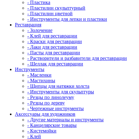
- Пластика
- Пластилин скульптурный
- Пластилин цветной
- Инструменты для лепки и пластики
Реставрация
- Золочение
- Клей для реставрации
- Краски для реставрации
- Лаки для реставрации
- Пасты для реставрации
- Растворители и разбавители для реставрации
- Шеллак для реставрации
Инструменты
- Масленки
- Мастихины
- Щипцы для натяжки холста
- Инструменты для скульптуры
- Резцы по линолеуму
- Резцы по дереву
- Чертежные инструменты
Аксессуары для художников
- Другие материалы и инструменты
- Канцелярские товары
- Кистемойки
- Клей