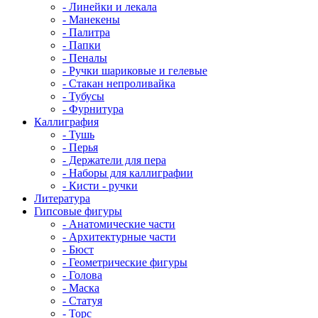
- Линейки и лекала
- Манекены
- Палитра
- Папки
- Пеналы
- Ручки шариковые и гелевые
- Стакан непроливайка
- Тубусы
- Фурнитура
Каллиграфия
- Тушь
- Перья
- Держатели для пера
- Наборы для каллиграфии
- Кисти - ручки
Литература
Гипсовые фигуры
- Анатомические части
- Архитектурные части
- Бюст
- Геометрические фигуры
- Голова
- Маска
- Статуя
- Торс