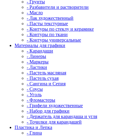
- Грунты
- Разбавители и растворители
- Масло
- Лак художественный
- Пасты текстурные
- Контуры по стеклу и керамике
- Контуры по ткани
- Контуры универсальные
Материалы для графики
- Карандаши
- Линеры
- Маркеры
- Ластики
- Пастель масляная
- Пастель сухая
- Сангина и Сепия
- Соусы
- Уголь
- Фломастеры
- Грифели художественные
- Набор для графики
- Держатель для карандаша и угля
- Точилки для карандашей
Пластика и Лепка
- Глина