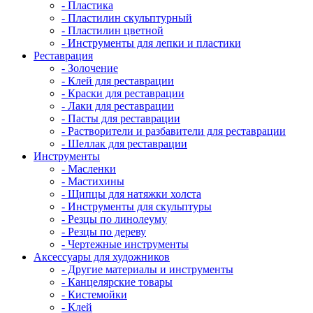
- Пластика
- Пластилин скульптурный
- Пластилин цветной
- Инструменты для лепки и пластики
Реставрация
- Золочение
- Клей для реставрации
- Краски для реставрации
- Лаки для реставрации
- Пасты для реставрации
- Растворители и разбавители для реставрации
- Шеллак для реставрации
Инструменты
- Масленки
- Мастихины
- Щипцы для натяжки холста
- Инструменты для скульптуры
- Резцы по линолеуму
- Резцы по дереву
- Чертежные инструменты
Аксессуары для художников
- Другие материалы и инструменты
- Канцелярские товары
- Кистемойки
- Клей