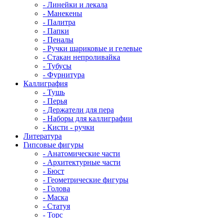
- Линейки и лекала
- Манекены
- Палитра
- Папки
- Пеналы
- Ручки шариковые и гелевые
- Стакан непроливайка
- Тубусы
- Фурнитура
Каллиграфия
- Тушь
- Перья
- Держатели для пера
- Наборы для каллиграфии
- Кисти - ручки
Литература
Гипсовые фигуры
- Анатомические части
- Архитектурные части
- Бюст
- Геометрические фигуры
- Голова
- Маска
- Статуя
- Торс