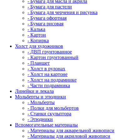
- Бумага для масла и акрила
- Бумага для пастели
- Бумага для черчения и рисунка
- Бумага офортная
- Бумага рисовая
- Калька
- Картон
- Копирка
Холст для художников
- ДВП грунтованное
- Картон грунтованный
- Планшет
- Холст в рулонах
- Холст на картоне
- Холст на подрамнике
- Части подрамника
Линейки и лекала
Мольберты и этюдники
- Мольберты
- Полки для мольбертов
- Станки скульптора
- Этюдники
Вспомогательные материалы
- Материалы для акварельной живописи
- Материалы для акриловой живописи