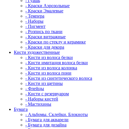
- Гуашь
- Краски Аэрозольные
- Краски Эмалевые
- Темпера
- Наборы
- Пигмент
- Розпись по ткани
- Краски витражные
- Краски по стеклу и керамике
- Краски для декора
Кисти художественные
- Кисти из волоса белки
- Кисти имитация волоса белки
- Кисти из волоса колонка
- Кисти из волоса пони
- Кисти из синтетического волоса
- Кисти из щетины
- Флейцы
- Кисти с резервуаром
- Наборы кистей
- Мастихины
Бумага
- Альбомы. Склейки. Блокноты
- Бумага для акварели
- Бумага для дизайна