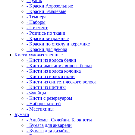
- Гуашь
- Краски Аэрозольные
- Краски Эмалевые
- Темпера
- Наборы
- Пигмент
- Розпись по ткани
- Краски витражные
- Краски по стеклу и керамике
- Краски для декора
Кисти художественные
- Кисти из волоса белки
- Кисти имитация волоса белки
- Кисти из волоса колонка
- Кисти из волоса пони
- Кисти из синтетического волоса
- Кисти из щетины
- Флейцы
- Кисти с резервуаром
- Наборы кистей
- Мастихины
Бумага
- Альбомы. Склейки. Блокноты
- Бумага для акварели
- Бумага для дизайна