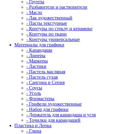
- Грунты
- Разбавители и растворители
- Масло
- Лак художественный
- Пасты текстурные
- Контуры по стеклу и керамике
- Контуры по ткани
- Контуры универсальные
Материалы для графики
- Карандаши
- Линеры
- Маркеры
- Ластики
- Пастель масляная
- Пастель сухая
- Сангина и Сепия
- Соусы
- Уголь
- Фломастеры
- Грифели художественные
- Набор для графики
- Держатель для карандаша и угля
- Точилки для карандашей
Пластика и Лепка
- Глина