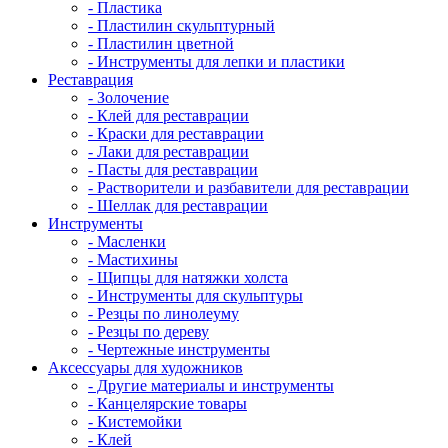
- Пластика
- Пластилин скульптурный
- Пластилин цветной
- Инструменты для лепки и пластики
Реставрация
- Золочение
- Клей для реставрации
- Краски для реставрации
- Лаки для реставрации
- Пасты для реставрации
- Растворители и разбавители для реставрации
- Шеллак для реставрации
Инструменты
- Масленки
- Мастихины
- Щипцы для натяжки холста
- Инструменты для скульптуры
- Резцы по линолеуму
- Резцы по дереву
- Чертежные инструменты
Аксессуары для художников
- Другие материалы и инструменты
- Канцелярские товары
- Кистемойки
- Клей