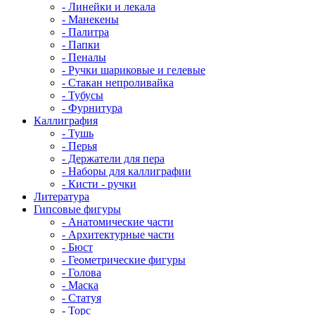
- Линейки и лекала
- Манекены
- Палитра
- Папки
- Пеналы
- Ручки шариковые и гелевые
- Стакан непроливайка
- Тубусы
- Фурнитура
Каллиграфия
- Тушь
- Перья
- Держатели для пера
- Наборы для каллиграфии
- Кисти - ручки
Литература
Гипсовые фигуры
- Анатомические части
- Архитектурные части
- Бюст
- Геометрические фигуры
- Голова
- Маска
- Статуя
- Торс