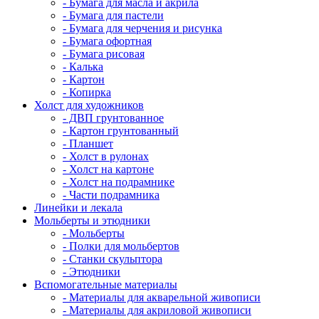
- Бумага для масла и акрила
- Бумага для пастели
- Бумага для черчения и рисунка
- Бумага офортная
- Бумага рисовая
- Калька
- Картон
- Копирка
Холст для художников
- ДВП грунтованное
- Картон грунтованный
- Планшет
- Холст в рулонах
- Холст на картоне
- Холст на подрамнике
- Части подрамника
Линейки и лекала
Мольберты и этюдники
- Мольберты
- Полки для мольбертов
- Станки скульптора
- Этюдники
Вспомогательные материалы
- Материалы для акварельной живописи
- Материалы для акриловой живописи