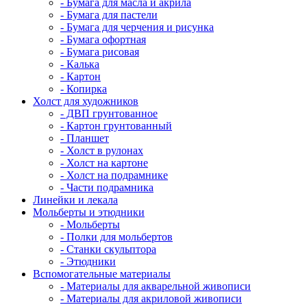
- Бумага для масла и акрила
- Бумага для пастели
- Бумага для черчения и рисунка
- Бумага офортная
- Бумага рисовая
- Калька
- Картон
- Копирка
Холст для художников
- ДВП грунтованное
- Картон грунтованный
- Планшет
- Холст в рулонах
- Холст на картоне
- Холст на подрамнике
- Части подрамника
Линейки и лекала
Мольберты и этюдники
- Мольберты
- Полки для мольбертов
- Станки скульптора
- Этюдники
Вспомогательные материалы
- Материалы для акварельной живописи
- Материалы для акриловой живописи