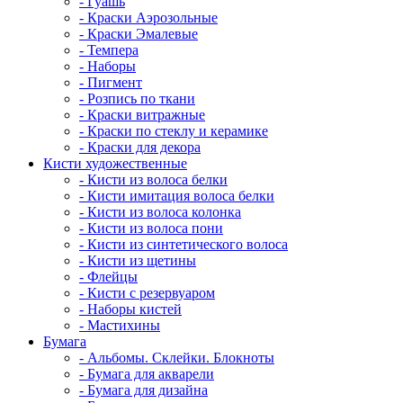
- Гуашь
- Краски Аэрозольные
- Краски Эмалевые
- Темпера
- Наборы
- Пигмент
- Розпись по ткани
- Краски витражные
- Краски по стеклу и керамике
- Краски для декора
Кисти художественные
- Кисти из волоса белки
- Кисти имитация волоса белки
- Кисти из волоса колонка
- Кисти из волоса пони
- Кисти из синтетического волоса
- Кисти из щетины
- Флейцы
- Кисти с резервуаром
- Наборы кистей
- Мастихины
Бумага
- Альбомы. Склейки. Блокноты
- Бумага для акварели
- Бумага для дизайна