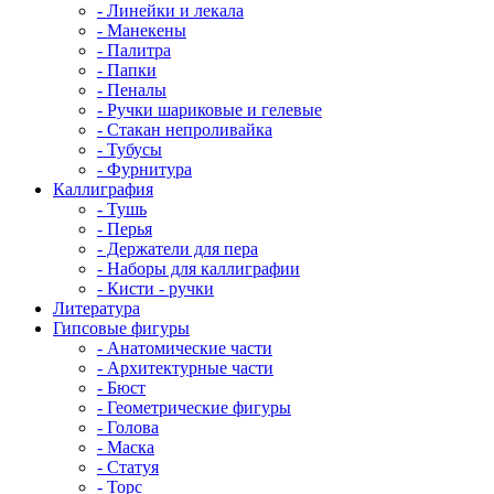
- Линейки и лекала
- Манекены
- Палитра
- Папки
- Пеналы
- Ручки шариковые и гелевые
- Стакан непроливайка
- Тубусы
- Фурнитура
Каллиграфия
- Тушь
- Перья
- Держатели для пера
- Наборы для каллиграфии
- Кисти - ручки
Литература
Гипсовые фигуры
- Анатомические части
- Архитектурные части
- Бюст
- Геометрические фигуры
- Голова
- Маска
- Статуя
- Торс