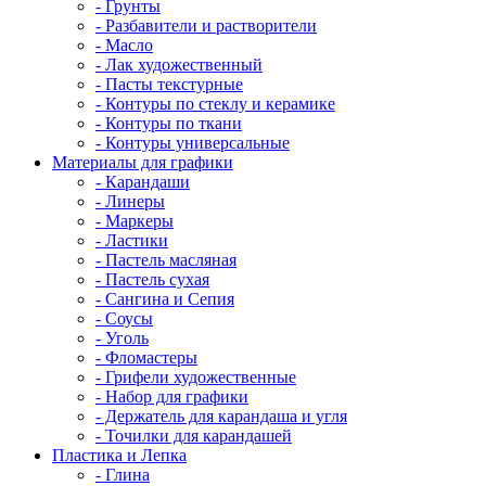
- Грунты
- Разбавители и растворители
- Масло
- Лак художественный
- Пасты текстурные
- Контуры по стеклу и керамике
- Контуры по ткани
- Контуры универсальные
Материалы для графики
- Карандаши
- Линеры
- Маркеры
- Ластики
- Пастель масляная
- Пастель сухая
- Сангина и Сепия
- Соусы
- Уголь
- Фломастеры
- Грифели художественные
- Набор для графики
- Держатель для карандаша и угля
- Точилки для карандашей
Пластика и Лепка
- Глина