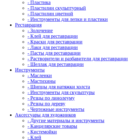
- Пластика
- Пластилин скульптурный
- Пластилин цветной
- Инструменты для лепки и пластики
Реставрация
- Золочение
- Клей для реставрации
- Краски для реставрации
- Лаки для реставрации
- Пасты для реставрации
- Растворители и разбавители для реставрации
- Шеллак для реставрации
Инструменты
- Масленки
- Мастихины
- Щипцы для натяжки холста
- Инструменты для скульптуры
- Резцы по линолеуму
- Резцы по дереву
- Чертежные инструменты
Аксессуары для художников
- Другие материалы и инструменты
- Канцелярские товары
- Кистемойки
- Клей