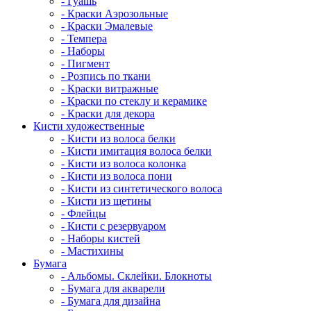
- Гуашь
- Краски Аэрозольные
- Краски Эмалевые
- Темпера
- Наборы
- Пигмент
- Розпись по ткани
- Краски витражные
- Краски по стеклу и керамике
- Краски для декора
Кисти художественные
- Кисти из волоса белки
- Кисти имитация волоса белки
- Кисти из волоса колонка
- Кисти из волоса пони
- Кисти из синтетического волоса
- Кисти из щетины
- Флейцы
- Кисти с резервуаром
- Наборы кистей
- Мастихины
Бумага
- Альбомы. Склейки. Блокноты
- Бумага для акварели
- Бумага для дизайна