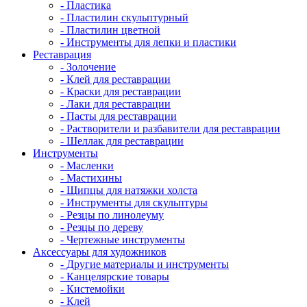
- Пластика
- Пластилин скульптурный
- Пластилин цветной
- Инструменты для лепки и пластики
Реставрация
- Золочение
- Клей для реставрации
- Краски для реставрации
- Лаки для реставрации
- Пасты для реставрации
- Растворители и разбавители для реставрации
- Шеллак для реставрации
Инструменты
- Масленки
- Мастихины
- Щипцы для натяжки холста
- Инструменты для скульптуры
- Резцы по линолеуму
- Резцы по дереву
- Чертежные инструменты
Аксессуары для художников
- Другие материалы и инструменты
- Канцелярские товары
- Кистемойки
- Клей