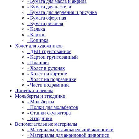
- Бумага для масла и акрила
- Бумага для пастели
- Бумага для черчения и рисунка
- Бумага офортная
- Бумага рисовая
- Калька
- Картон
- Копирка
Холст для художников
- ДВП грунтованное
- Картон грунтованный
- Планшет
- Холст в рулонах
- Холст на картоне
- Холст на подрамнике
- Части подрамника
Линейки и лекала
Мольберты и этюдники
- Мольберты
- Полки для мольбертов
- Станки скульптора
- Этюдники
Вспомогательные материалы
- Материалы для акварельной живописи
- Материалы для акриловой живописи