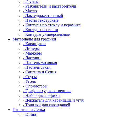
- Грунты
- Разбавители и растворители
- Масло
- Лак художественный
- Пасты текстурные
- Контуры по стеклу и керамике
- Контуры по ткани
- Контуры универсальные
Материалы для графики
- Карандаши
- Линеры
- Маркеры
- Ластики
- Пастель масляная
- Пастель сухая
- Сангина и Сепия
- Соусы
- Уголь
- Фломастеры
- Грифели художественные
- Набор для графики
- Держатель для карандаша и угля
- Точилки для карандашей
Пластика и Лепка
- Глина