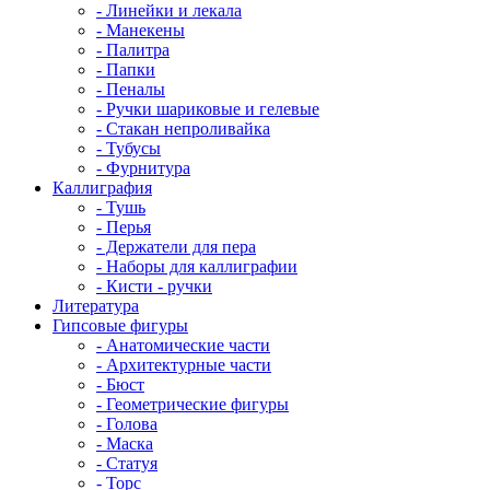
- Линейки и лекала
- Манекены
- Палитра
- Папки
- Пеналы
- Ручки шариковые и гелевые
- Стакан непроливайка
- Тубусы
- Фурнитура
Каллиграфия
- Тушь
- Перья
- Держатели для пера
- Наборы для каллиграфии
- Кисти - ручки
Литература
Гипсовые фигуры
- Анатомические части
- Архитектурные части
- Бюст
- Геометрические фигуры
- Голова
- Маска
- Статуя
- Торс