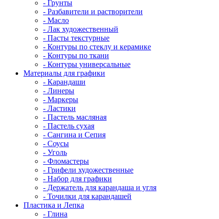
- Грунты
- Разбавители и растворители
- Масло
- Лак художественный
- Пасты текстурные
- Контуры по стеклу и керамике
- Контуры по ткани
- Контуры универсальные
Материалы для графики
- Карандаши
- Линеры
- Маркеры
- Ластики
- Пастель масляная
- Пастель сухая
- Сангина и Сепия
- Соусы
- Уголь
- Фломастеры
- Грифели художественные
- Набор для графики
- Держатель для карандаша и угля
- Точилки для карандашей
Пластика и Лепка
- Глина