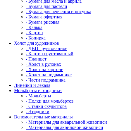
- Бумага для масла и акрила
- Бумага для пастели
- Бумага для черчения и рисунка
- Бумага офортная
- Бумага рисовая
- Калька
- Картон
- Копирка
Холст для художников
- ДВП грунтованное
- Картон грунтованный
- Планшет
- Холст в рулонах
- Холст на картоне
- Холст на подрамнике
- Части подрамника
Линейки и лекала
Мольберты и этюдники
- Мольберты
- Полки для мольбертов
- Станки скульптора
- Этюдники
Вспомогательные материалы
- Материалы для акварельной живописи
- Материалы для акриловой живописи