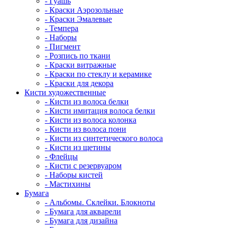
- Гуашь
- Краски Аэрозольные
- Краски Эмалевые
- Темпера
- Наборы
- Пигмент
- Розпись по ткани
- Краски витражные
- Краски по стеклу и керамике
- Краски для декора
Кисти художественные
- Кисти из волоса белки
- Кисти имитация волоса белки
- Кисти из волоса колонка
- Кисти из волоса пони
- Кисти из синтетического волоса
- Кисти из щетины
- Флейцы
- Кисти с резервуаром
- Наборы кистей
- Мастихины
Бумага
- Альбомы. Склейки. Блокноты
- Бумага для акварели
- Бумага для дизайна