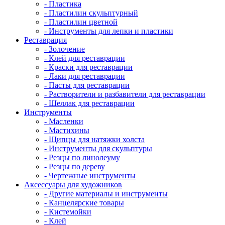
- Пластика
- Пластилин скульптурный
- Пластилин цветной
- Инструменты для лепки и пластики
Реставрация
- Золочение
- Клей для реставрации
- Краски для реставрации
- Лаки для реставрации
- Пасты для реставрации
- Растворители и разбавители для реставрации
- Шеллак для реставрации
Инструменты
- Масленки
- Мастихины
- Щипцы для натяжки холста
- Инструменты для скульптуры
- Резцы по линолеуму
- Резцы по дереву
- Чертежные инструменты
Аксессуары для художников
- Другие материалы и инструменты
- Канцелярские товары
- Кистемойки
- Клей