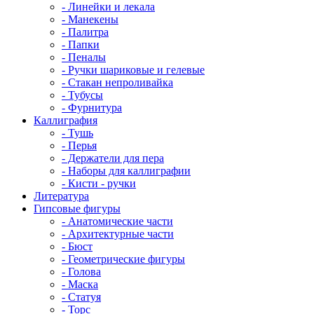
- Линейки и лекала
- Манекены
- Палитра
- Папки
- Пеналы
- Ручки шариковые и гелевые
- Стакан непроливайка
- Тубусы
- Фурнитура
Каллиграфия
- Тушь
- Перья
- Держатели для пера
- Наборы для каллиграфии
- Кисти - ручки
Литература
Гипсовые фигуры
- Анатомические части
- Архитектурные части
- Бюст
- Геометрические фигуры
- Голова
- Маска
- Статуя
- Торс