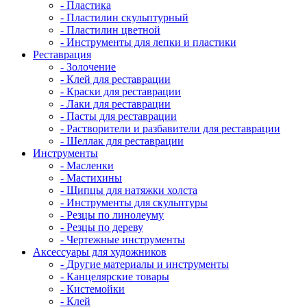
- Пластика
- Пластилин скульптурный
- Пластилин цветной
- Инструменты для лепки и пластики
Реставрация
- Золочение
- Клей для реставрации
- Краски для реставрации
- Лаки для реставрации
- Пасты для реставрации
- Растворители и разбавители для реставрации
- Шеллак для реставрации
Инструменты
- Масленки
- Мастихины
- Щипцы для натяжки холста
- Инструменты для скульптуры
- Резцы по линолеуму
- Резцы по дереву
- Чертежные инструменты
Аксессуары для художников
- Другие материалы и инструменты
- Канцелярские товары
- Кистемойки
- Клей