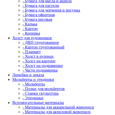
- Бумага для масла и акрила
- Бумага для пастели
- Бумага для черчения и рисунка
- Бумага офортная
- Бумага рисовая
- Калька
- Картон
- Копирка
Холст для художников
- ДВП грунтованное
- Картон грунтованный
- Планшет
- Холст в рулонах
- Холст на картоне
- Холст на подрамнике
- Части подрамника
Линейки и лекала
Мольберты и этюдники
- Мольберты
- Полки для мольбертов
- Станки скульптора
- Этюдники
Вспомогательные материалы
- Материалы для акварельной живописи
- Материалы для акриловой живописи