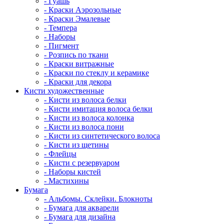
- Гуашь
- Краски Аэрозольные
- Краски Эмалевые
- Темпера
- Наборы
- Пигмент
- Розпись по ткани
- Краски витражные
- Краски по стеклу и керамике
- Краски для декора
Кисти художественные
- Кисти из волоса белки
- Кисти имитация волоса белки
- Кисти из волоса колонка
- Кисти из волоса пони
- Кисти из синтетического волоса
- Кисти из щетины
- Флейцы
- Кисти с резервуаром
- Наборы кистей
- Мастихины
Бумага
- Альбомы. Склейки. Блокноты
- Бумага для акварели
- Бумага для дизайна