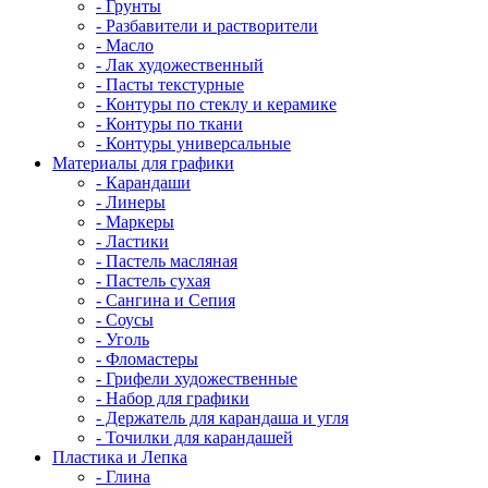
- Грунты
- Разбавители и растворители
- Масло
- Лак художественный
- Пасты текстурные
- Контуры по стеклу и керамике
- Контуры по ткани
- Контуры универсальные
Материалы для графики
- Карандаши
- Линеры
- Маркеры
- Ластики
- Пастель масляная
- Пастель сухая
- Сангина и Сепия
- Соусы
- Уголь
- Фломастеры
- Грифели художественные
- Набор для графики
- Держатель для карандаша и угля
- Точилки для карандашей
Пластика и Лепка
- Глина