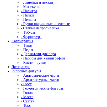
- Линейки и лекала
- Манекены
- Палитра
- Папки
- Пеналы
- Ручки шариковые и гелевые
- Стакан непроливайка
- Тубусы
- Фурнитура
Каллиграфия
- Тушь
- Перья
- Держатели для пера
- Наборы для каллиграфии
- Кисти - ручки
Литература
Гипсовые фигуры
- Анатомические части
- Архитектурные части
- Бюст
- Геометрические фигуры
- Голова
- Маска
- Статуя
- Торс