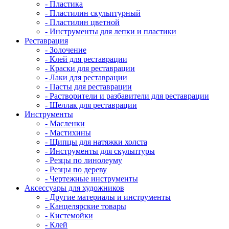
- Пластика
- Пластилин скульптурный
- Пластилин цветной
- Инструменты для лепки и пластики
Реставрация
- Золочение
- Клей для реставрации
- Краски для реставрации
- Лаки для реставрации
- Пасты для реставрации
- Растворители и разбавители для реставрации
- Шеллак для реставрации
Инструменты
- Масленки
- Мастихины
- Щипцы для натяжки холста
- Инструменты для скульптуры
- Резцы по линолеуму
- Резцы по дереву
- Чертежные инструменты
Аксессуары для художников
- Другие материалы и инструменты
- Канцелярские товары
- Кистемойки
- Клей