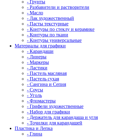
- Грунты
- Разбавители и растворители
- Масло
- Лак художественный
- Пасты текстурные
- Контуры по стеклу и керамике
- Контуры по ткани
- Контуры универсальные
Материалы для графики
- Карандаши
- Линеры
- Маркеры
- Ластики
- Пастель масляная
- Пастель сухая
- Сангина и Сепия
- Соусы
- Уголь
- Фломастеры
- Грифели художественные
- Набор для графики
- Держатель для карандаша и угля
- Точилки для карандашей
Пластика и Лепка
- Глина