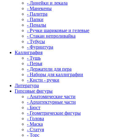
- Линейки и лекала
- Манекены
- Палитра
- Папки
- Пеналы
- Ручки шариковые и гелевые
- Стакан непроливайка
- Тубусы
- Фурнитура
Каллиграфия
- Тушь
- Перья
- Держатели для пера
- Наборы для каллиграфии
- Кисти - ручки
Литература
Гипсовые фигуры
- Анатомические части
- Архитектурные части
- Бюст
- Геометрические фигуры
- Голова
- Маска
- Статуя
- Торс