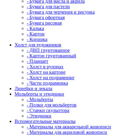
- Бумага для масла и акрила
- Бумага для пастели
- Бумага для черчения и рисунка
- Бумага офортная
- Бумага рисовая
- Калька
- Картон
- Копирка
Холст для художников
- ДВП грунтованное
- Картон грунтованный
- Планшет
- Холст в рулонах
- Холст на картоне
- Холст на подрамнике
- Части подрамника
Линейки и лекала
Мольберты и этюдники
- Мольберты
- Полки для мольбертов
- Станки скульптора
- Этюдники
Вспомогательные материалы
- Материалы для акварельной живописи
- Материалы для акриловой живописи