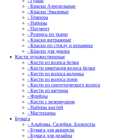
- Гуашь
- Краски Аэрозольные
- Краски Эмалевые
- Темпера
- Наборы
- Пигмент
- Розпись по ткани
- Краски витражные
- Краски по стеклу и керамике
- Краски для декора
Кисти художественные
- Кисти из волоса белки
- Кисти имитация волоса белки
- Кисти из волоса колонка
- Кисти из волоса пони
- Кисти из синтетического волоса
- Кисти из щетины
- Флейцы
- Кисти с резервуаром
- Наборы кистей
- Мастихины
Бумага
- Альбомы. Склейки. Блокноты
- Бумага для акварели
- Бумага для дизайна